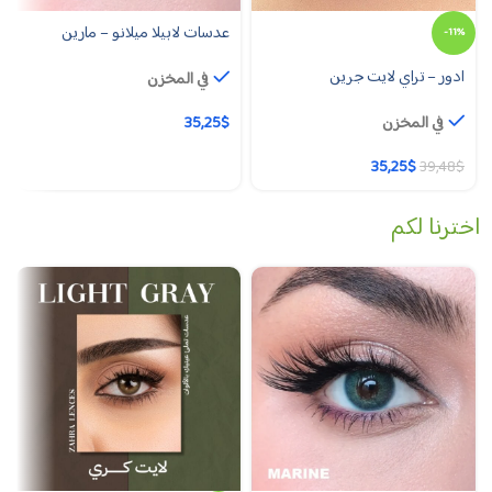
عدسات لابيلا ميلانو – مارين
-11%
ادور – تراي لايت جرين
في المخزن
في المخزن
$
35,25
35,25
$
39,48
$
اخترنا لكم