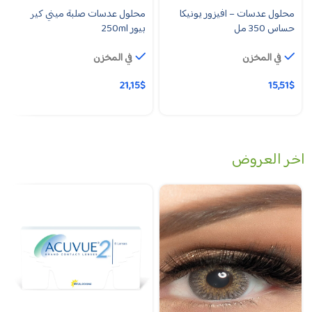
محلول عدسات – افيزور يونيكا
محلول عدسات صلبة ميني كير
حساس 350 مل
بيور 250ml
في المخزن
في المخزن
21,15
$
15,51
$
اخر العروض