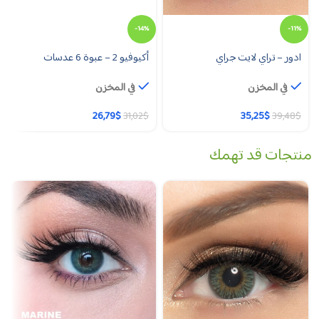
-14%
-11%
ادور – تراي لايت جراي
أكيوفيو 2 – عبوة 6 عدسات
في المخزن
في المخزن
26,79
$
35,25
$
31,02
$
39,48
$
منتجات قد تهمك