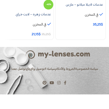
عدسات لابيلا ميلانو – مارين
-40%
عدسات زهره – لايت جراي
في المخزن
$
35,25
في المخزن
21,15
$
35,25
$
سياسة الخصوصية
الشروط والأحكام
سياسة التوصيل والإرجاع
تواصل معنا