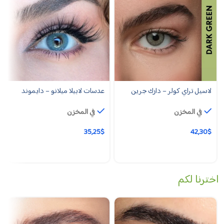
لاسيل تراي كولر – دارك جرين
عدسات لابيلا ميلانو – دايموند
في المخزن
في المخزن
35,25
$
42,30
$
اخترنا لكم