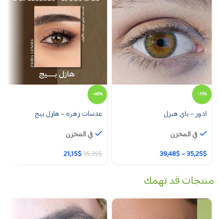
-40%
-11%
ادور – باي هيزل
عدسات زهره – هازل بيج
في المخزن
في المخزن
21,15
$
39,48
$
–
35,25
$
35,25
$
منتجات قد تهمك