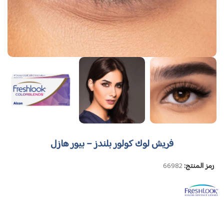
فريش لوك كولور بلندز – بيور هازل
رمز المنتج:
66982