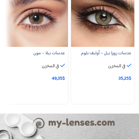
عدسات روزا بيل – أوليف بلوم
عدسات بيلا – مون
في المخزن
في المخزن
49,35
$
35,25
$