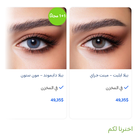
1+1 مجانًا
بيلا ايليت – مينت جراي
بيلا دايموند – مون ستون
في المخزن
في المخزن
49,35
$
49,35
$
اخترنا لكم