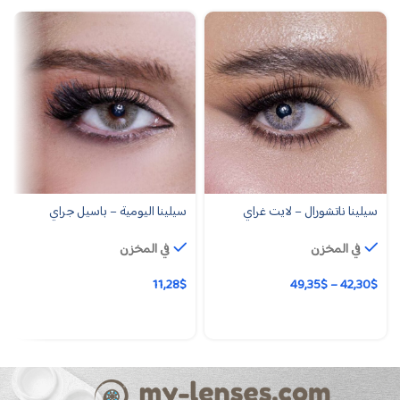
سيلينا ناتشورال – لايت غراي
سيلينا اليومية – باسيل جراي
في المخزن
في المخزن
11,28
$
49,35
$
–
42,30
$