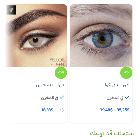
-13%
-11%
ادور – باي اكوا
فيرا – لايم جرين
في المخزن
في المخزن
18,33
$
39,48
$
–
35,25
$
21,15
$
منتجات قد تهمك