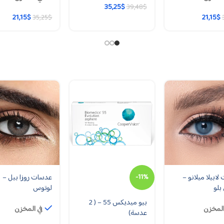
35,25
$
39,48
$
21,15
$
21,15
$
35,25
$
ابيلا ميلانو –
-11%
عدسات روزا بيل –
بلو
لوتوس
بيو ميديكس 55 – ( 2
المخزن
في المخزن
عدسة)