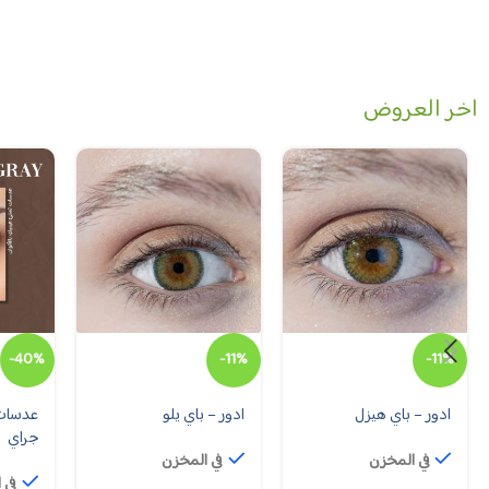
اخر العروض
-40%
-11%
-11%
ادور – باي هيزل
ادور – باي يلو
عدسات 
جراي
في المخزن
في المخزن
في 