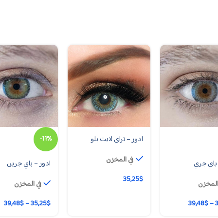
ادور – تراي لايت بلو
-11%
في المخزن
 باي جري
ادور – باي جرين
35,25
$
المخزن
في المخزن
39,48
$
–
35,25
$
39,48
$
–