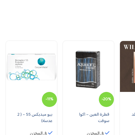
-11%
-20%
د
قطرة العين – اكوا
بيو ميديكس 55 – ( 2
سوفت
عدسة)
في المخزن
في المخزن