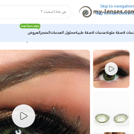
Skip to navigation
Skip to main content
عروض مميزة يوميا
سات لاصقة ملونة
عدسات لاصقة طبية
محلول العدسات
المتجر
العروض
الرئيسية
/
عدسات لاصقة ملونة
/
عدسات ادور الملونة
/
ادور – تراي جرين