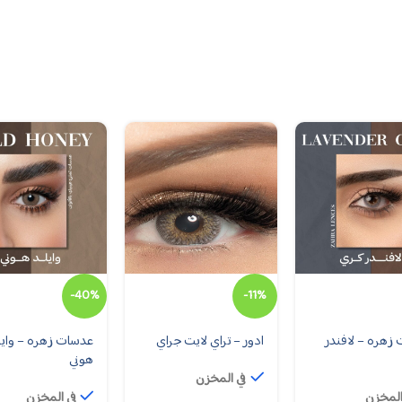
-40%
-11%
زهره – لافندر
ادور – تراي لايت جراي
عدسات زهره – وايل
هوني
في المخزن
المخزن
في المخزن