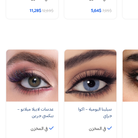
11,28
$
5,64
$
12,69
$
7,05
$
سيلينا اليومية – اكوا
عدسات لابيلا ميلانو –
جراي
بيكسي جرين
في المخزن
في المخزن