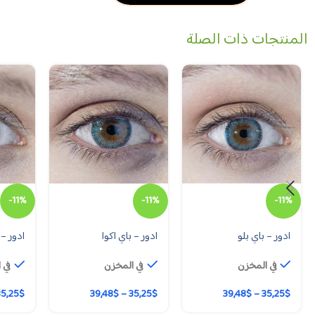
المنتجات ذات الصلة
-11%
-11%
-11%
ادور – باي بلو
ادور – باي اكوا
ادور –
في المخزن
في المخزن
في 
35,25
$
39,48
$
–
35,25
$
39,48
$
–
35,25
$