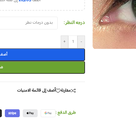
أضف
$
28,20
إلى سلة ال
درجه النظر
+
-
أضف إ
شر
مقارنة
أضف إلى قائمة الامنيات
طرق الدفع :