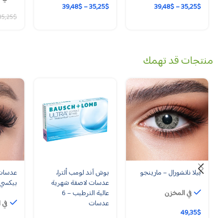
39,48
$
–
35,25
$
39,48
$
–
35,25
$
35,25
$
منتجات قد تهمك
بيلا ناتشورال – مارينجو
بوش آند لومب ألترا،
عدسات ل
عدسات لاصقة شهرية
بيكسي 
في المخزن
عالية الترطيب – 6
عدسات
في 
49,35
$