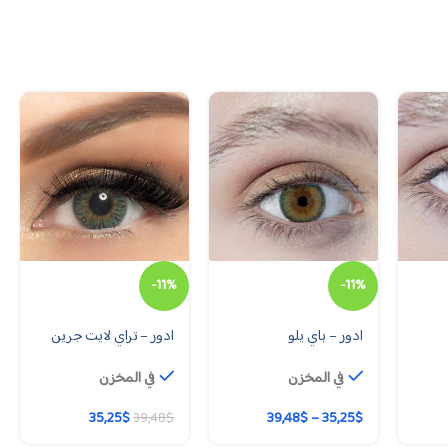
-11%
-11%
ادور – باي يلو
ادور – تراي لايت جرين
في المخزن
في المخزن
35,25
$
39,48
$
–
35,25
$
39,48
$