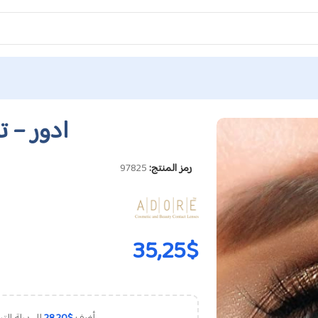
ادور – ت
رمز المنتج:
97825
35,25
$