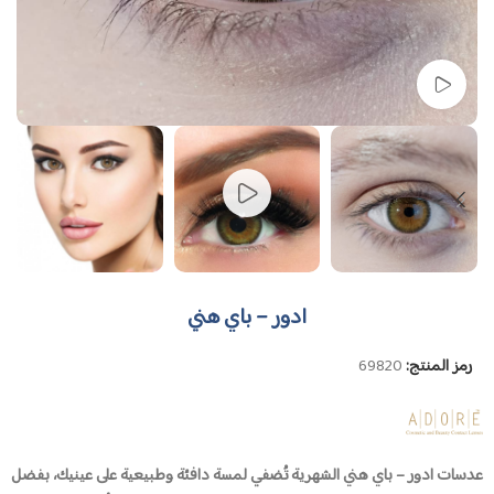
شاهد الفيديو
ادور – باي هني
رمز المنتج:
69820
عدسات ادور – باي هني الشهرية تُضفي لمسة دافئة وطبيعية على عينيك، بفضل