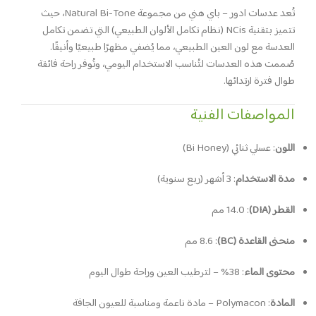
تُعد عدسات ادور – باي هني من مجموعة Natural Bi-Tone، حيث
تتميز بتقنية NCis (نظام تكامل الألوان الطبيعي) التي تضمن تكامل
العدسة مع لون العين الطبيعي، مما يُضفي مظهرًا طبيعيًا وأنيقًا.
صُممت هذه العدسات لتُناسب الاستخدام اليومي، وتُوفر راحة فائقة
طوال فترة ارتدائها.
المواصفات الفنية
اللون
:
عسلي ثنائي (Bi Honey)
مدة الاستخدام
:
3 أشهر (ربع سنوية)
القطر (DIA)
:
14.0 مم
منحنى القاعدة (BC)
:
8.6 مم
محتوى الماء
:
38% – لترطيب العين وراحة طوال اليوم
المادة
:
Polymacon – مادة ناعمة ومناسبة للعيون الجافة