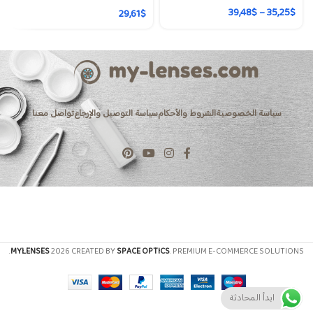
39,48
$
–
35,25
$
29,61
$
سياسة الخصوصية
الشروط والأحكام
سياسة التوصيل والإرجاع
تواصل معنا
MYLENSES
2026 CREATED BY
SPACE OPTICS
. PREMIUM E-COMMERCE SOLUTIONS.
ابدأ المحادثة
JOD د.ا