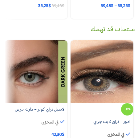
35,25
$
39,48
$
–
35,25
$
39,48
$
منتجات قد تهمك
لاسيل تراي كولر – دارك جرين
-11%
ادور – تراي لايت جراي
في المخزن
في المخزن
$
42,30