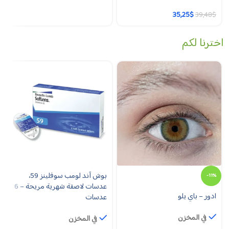
35,25
$
39,48
$
اخترنا لكم
بوش آند لومب سوفلينز 59،
-11%
عدسات لاصقة شهرية مريحة – 6
ادور – باي يلو
عدسات
في المخزن
في المخزن