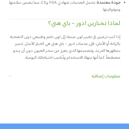
جودة معتمدة
:
تحمل العدسات شهادتي FDA وCE، مما يضمن سلامتها
وموثوقيتها.
لماذا تختارين ادور – باي هني؟
إذا كنتِ ترغبين في تغيير لون عينيك إلى لون ناعم وطبيعي دون التضحية
بالراحة أو الأمان، فإن عدسات ادور – باي هني هي الخيار الأمثل.
تتميز
بمظهرها الفريد، وتصميمها الذي يعزز من سحر العيون دون أن يبدو
مصطنعاً.
كما أنها سهلة الاستخدام وتُناسب احتياجاتك اليومية.
معلومات إضافية