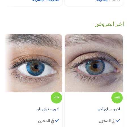
39,48
$
–
35,25
$
35,25
$
39,48
$
اخر العروض
-11%
-11%
ادور – باي اكوا
ادور – تراي بلو
في المخزن
في المخزن