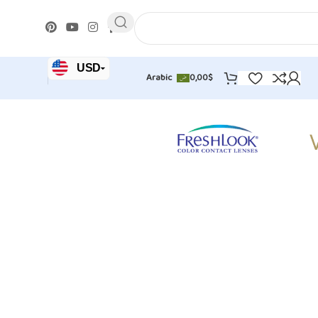
USD
0,00
$
Arabic
JOD
EUR